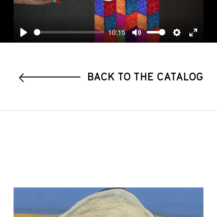
10:15
Play
Mute
Settings
Enter
fullscre
BACK TO THE CATALOG