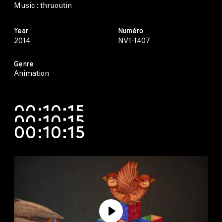
Music : thruoutin
Year
Numéro
2014
NV1-1407
Genre
Animation
00:10:15
00:10:15
00:10:15
Play