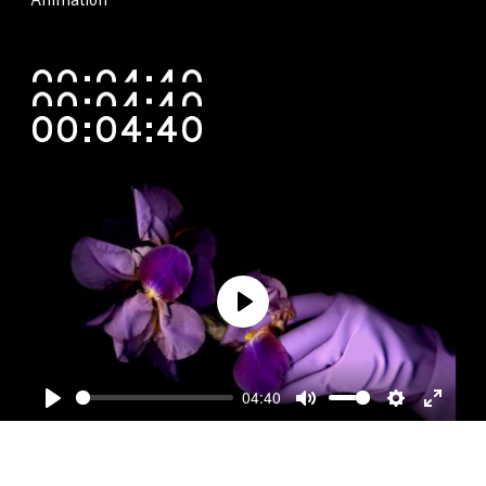
Animation
00:04:40
00:04:40
00:04:40
Play
04:40
Play
Mute
Settings
Enter
fullscre