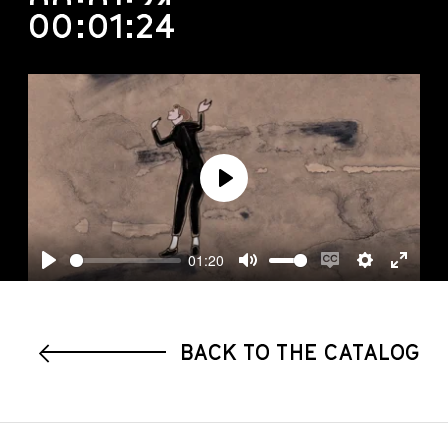
00:01:24
00:01:24
Play
01:20
Play
Mute
Enable
Settings
Enter
captions
fullscre
BACK TO THE CATALOG