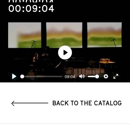
00:09:04
00:09:04
Play
09:04
Play
Mute
Settings
Enter
fullscre
BACK TO THE CATALOG