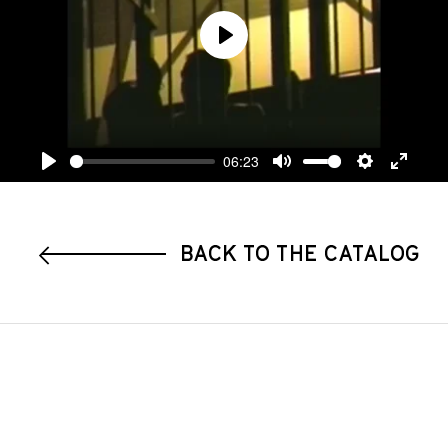
Play
06:23
Play
Mute
Settings
Enter
fullscre
BACK TO THE CATALOG