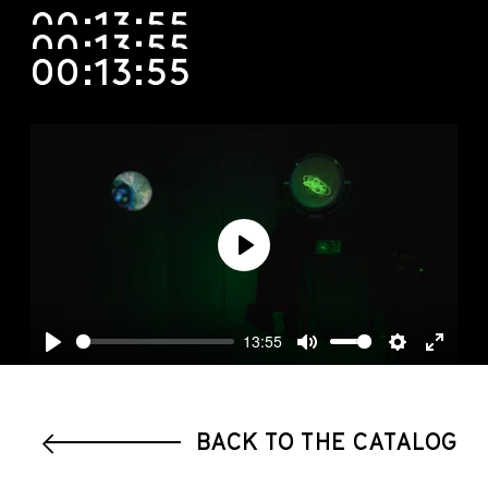
00:13:55
00:13:55
00:13:55
Play
13:55
Play
Mute
Settings
Enter
fullscre
BACK TO THE CATALOG