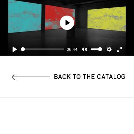
Play
06:44
Play
Mute
Settings
Enter
fullscre
BACK TO THE CATALOG