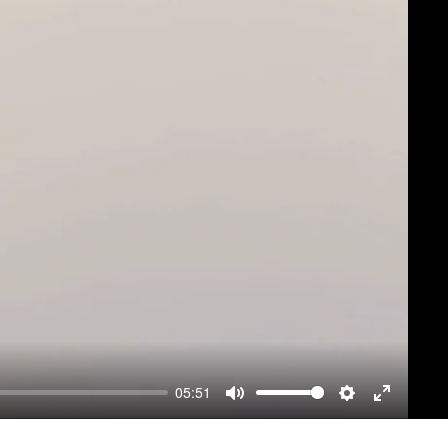
05:51
Mute
Settings
Enter
fullscre