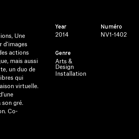
Year
Numéro
2014
NV1-1402
tions, Une
ir d’images
Genre
des actions
ue, mais aussi
Arts &
Design
te, un duo de
Installation
ibres qui
ison virtuelle.
d’une
 son gré.
on. Co-