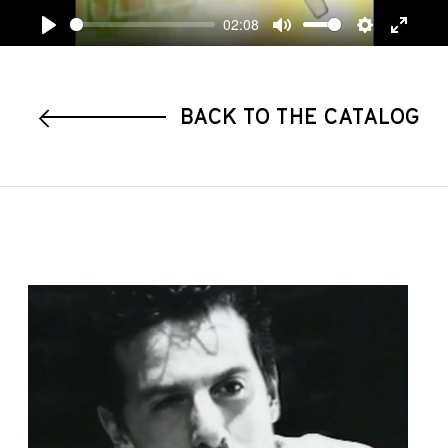
02:08
Play
Mute
Settings
Enter
fullscre
BACK TO THE CATALOG