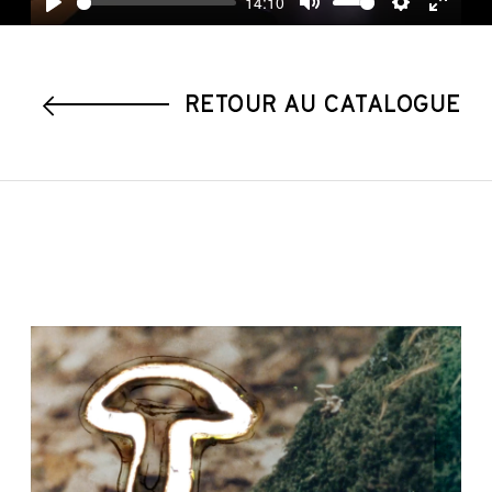
14:10
Play
Mute
Settings
Enter
fullscre
RETOUR AU CATALOGUE