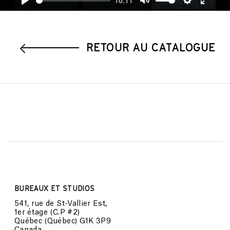
Play
Mute
Settings
Enter
fullscre
RETOUR AU CATALOGUE
BUREAUX ET STUDIOS
541, rue de St-Vallier Est,
1er étage (C.P #2)
Québec (Québec) G1K 3P9
Canada