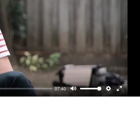
07:40
Mute
Settings
Enter
fullscre