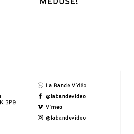
MÉDUSE!
La Bande Vidéo
@labandevideo
m
1K 3P9
Vimeo
@labandevideo