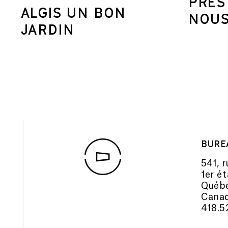
PRÈ
ALGIS UN BON
NOU
JARDIN
BURE
541, r
1er é
Québe
Cana
418.5