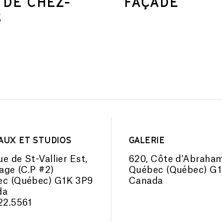
S DE CHEZ-
FAÇADE
S
AUX ET STUDIOS
GALERIE
ue de St-Vallier Est,
620, Côte d’Abraha
tage (C.P #2)
Québec (Québec) G
c (Québec) G1K 3P9
Canada
da
22.5561