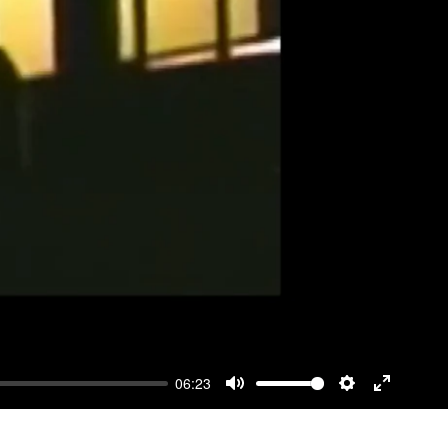
06:23
Mute
Settings
Enter
fullscre