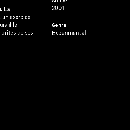
Année
2001
. La
 un exercice
Genre
is il le
orités de ses
Experimental