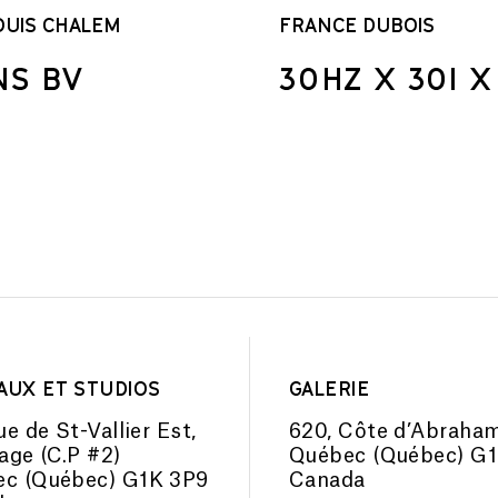
OUIS CHALEM
FRANCE DUBOIS
NS BV
30HZ X 30I X
AUX ET STUDIOS
GALERIE
ue de St-Vallier Est,
620, Côte d’Abraha
tage (C.P #2)
Québec (Québec) G
c (Québec) G1K 3P9
Canada