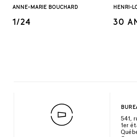
ANNE-MARIE BOUCHARD
HENRI-L
1/24
30 A
BURE
541, r
1er é
Québe