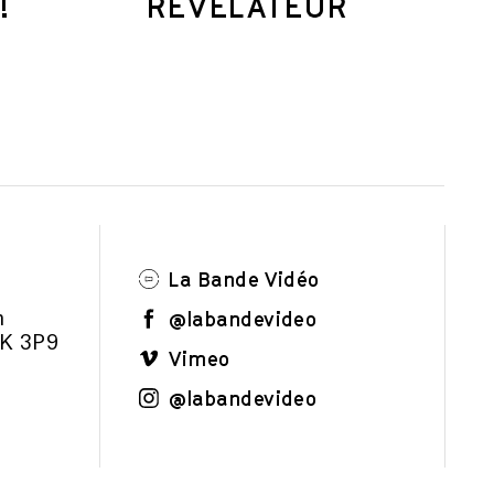
!
RÉVÉLATEUR
La Bande Vidéo
@labandevideo
m
1K 3P9
Vimeo
@labandevideo