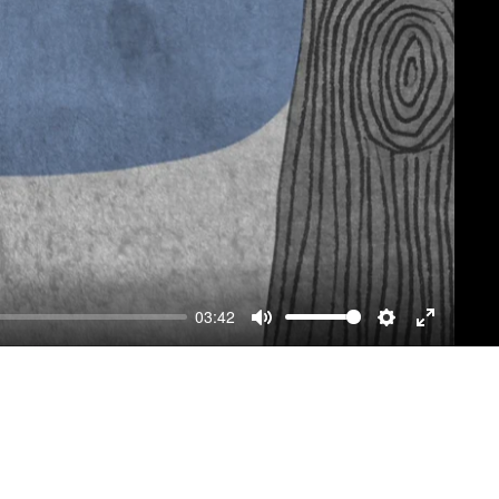
03:42
Mute
Settings
Enter
fullscre