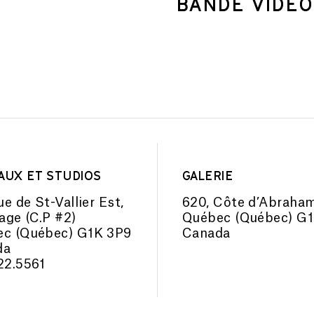
BANDE VIDEO
AUX ET STUDIOS
GALERIE
ue de St-Vallier Est,
620, Côte d’Abraha
tage (C.P #2)
Québec (Québec) G
c (Québec) G1K 3P9
Canada
da
22.5561