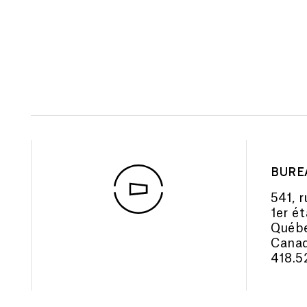
BURE
541, r
1er é
Québe
Cana
418.5