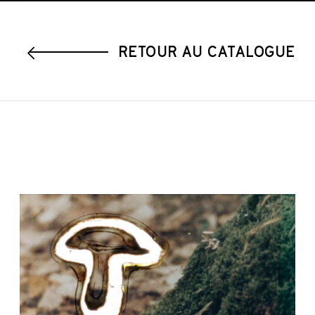
Play
Mute
Settings
Enter
fullscre
RETOUR AU CATALOGUE