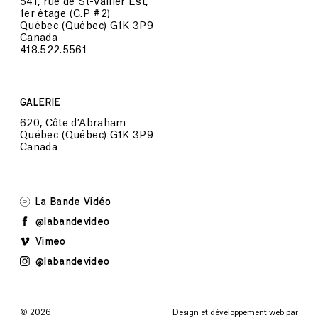
541, rue de St-Vallier Est,
1er étage (C.P #2)
Québec (Québec) G1K 3P9
Canada
418.522.5561
GALERIE
620, Côte d’Abraham
Québec (Québec) G1K 3P9
Canada
La Bande Vidéo
@labandevideo
Vimeo
@labandevideo
© 2026
Design et développement web par