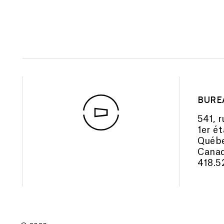
BURE
541, r
1er é
Québe
Cana
418.5