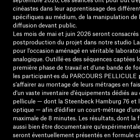
septembre 2026, ces séances ont pour but d’é
cinéastes dans leur apprentissage des différe
spécifiques au médium, de la manipulation de l
diffusion devant public.
Les mois de mai et juin 2026 seront consacrés 
postproduction du projet dans notre studio La
pour l’occasion aménagé en véritable laboratoi
analogique. Outillé·es des séquences captées lo
première phase de travail et d’une bande de f
les participant·es du PARCOURS PELLICULE 
s’affairer au montage de leurs métrages en fai
d’un vaste inventaire d’équipements dédiés au
pellicule — dont la Steenbeck Hamburg 76 et l
optique — afin d’édifier un court-métrage d’un
maximale de 8 minutes. Les résultats, dont la
aussi bien être documentaire qu’expérimentale 
seront éventuellement présentés en formule c