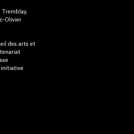
e Tremblay,
-Olivier
il des arts et
tenariat
isse
initiative