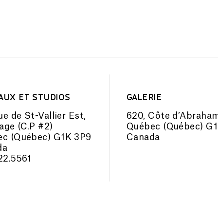
AUX ET STUDIOS
GALERIE
ue de St-Vallier Est,
620, Côte d’Abraha
tage (C.P #2)
Québec (Québec) G
c (Québec) G1K 3P9
Canada
da
22.5561