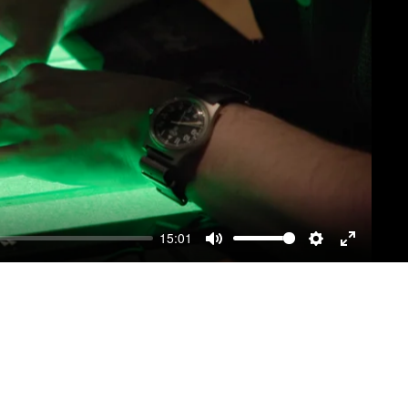
15:01
Mute
Settings
Enter
fullscre