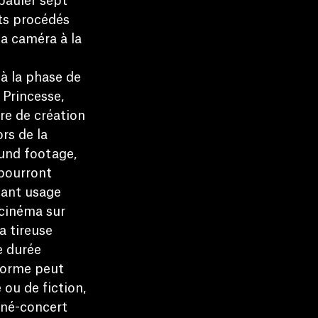
pauler sept
nts procédés
a caméra à la
à la phase de
 Princesse,
re de création
rs de la
ound footage,
pourront
sant usage
 cinéma sur
a tireuse
e durée
 forme peut
ou de fiction,
iné-concert